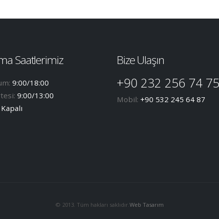
ma Saatlerimiz
Bize Ulaşın
+90 232 256 74 7
um:
9:00/18:00
tesi:
9:00/13:00
Mobil:
+90 532 245 64 87
:
Kapalı
© 2013. Tüm hakları saklıdır.
Web Tasarım