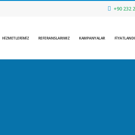
+90 232 2
HİZMETLERİMİZ
REFERANSLARIMIZ
KAMPANYALAR
FİYATLAND