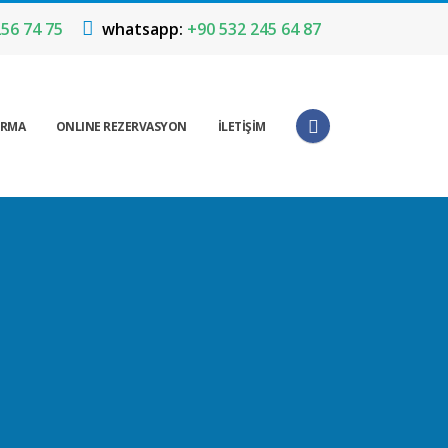
56 74 75
whatsapp:
+90 532 245 64 87
IRMA
ONLINE REZERVASYON
İLETİŞİM