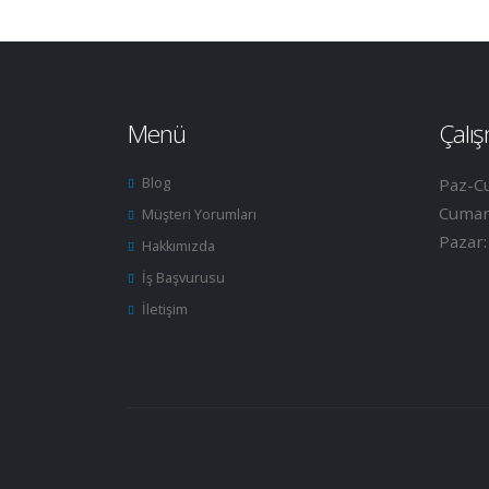
Menü
Çalış
Blog
Paz-C
Cumar
Müşteri Yorumları
Pazar
Hakkımızda
İş Başvurusu
İletişim