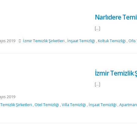
Narlıdere Temiz
[...]
yıs 2019
İzmir Temizlik Şirketleri
,
İnşaat Temizliği
,
Koltuk Temizliği
,
Ofis
İzmir Temizlik Ş
[...]
yıs 2019
 Temizlik Şirketleri
,
Otel Temizliği
,
Villa Temizliği
,
İnşaat Temizliği
,
Apartman 