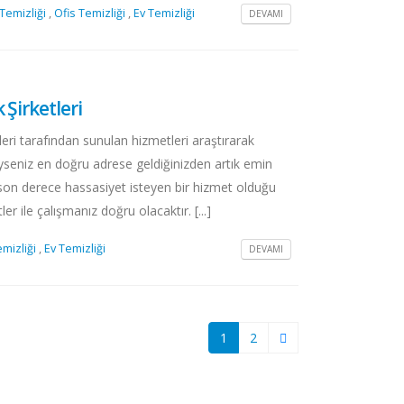
Temizliği
,
Ofis Temizliği
,
Ev Temizliği
DEVAMI
Şirketleri
leri tarafından sunulan hizmetleri araştırarak
yseniz en doğru adrese geldiğinizden artık emin
k son derece hassasiyet isteyen bir hizmet olduğu
ler ile çalışmanız doğru olacaktır. [...]
emizliği
,
Ev Temizliği
DEVAMI
1
2