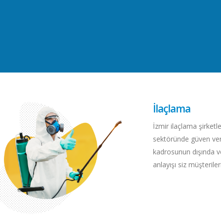
İlaçlama
İzmir ilaçlama şirketl
sektöründe güven ver
kadrosunun dışında ve
anlayışı siz müşterile