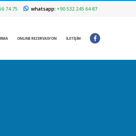
56 74 75
whatsapp:
+90 532 245 64 87
IRMA
ONLINE REZERVASYON
İLETİŞİM