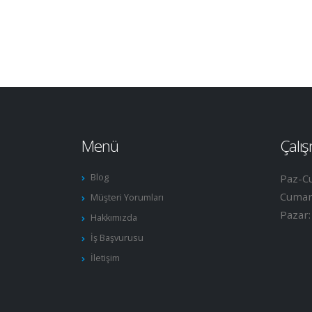
Menü
Çalış
Blog
Paz-C
Cumar
Müşteri Yorumları
Pazar
Hakkımızda
İş Başvurusu
İletişim