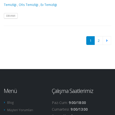
Temizliği
,
Ofis Temizliği
,
Ev Temizliği
DEVAMI
1
2
Menü
Çalışma Saatlerimiz
Paz-Cum:
9:00/18:00
Blog
Cumartesi:
9:00/13:00
Müşteri Yorumları