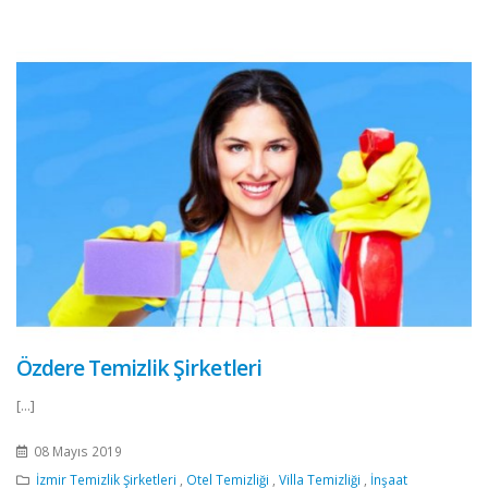
Özdere Temizlik Şirketleri
[...]
08 Mayıs 2019
İzmir Temizlik Şirketleri
,
Otel Temizliği
,
Villa Temizliği
,
İnşaat