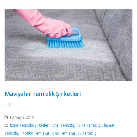
Mavişehir Temizlik Şirketleri
[...]
10 Mayıs 2019
İzmir Temizlik Şirketleri
,
Otel Temizliği
,
Villa Temizliği
,
İnşaat
Temizliği
,
Koltuk Temizliği
,
Ofis Temizliği
,
Ev Temizliği