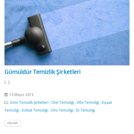
Gümüldür Temizlik Şirketleri
[...]
10 Mayıs 2019
İzmir Temizlik Şirketleri
,
Otel Temizliği
,
Villa Temizliği
,
İnşaat
Temizliği
,
Koltuk Temizliği
,
Ofis Temizliği
,
Ev Temizliği
DEVAMI