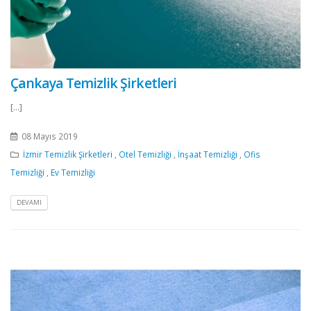
Çankaya Temizlik Şirketleri
[...]
08 Mayıs 2019
İzmir Temizlik Şirketleri
,
Otel Temizliği
,
İnşaat Temizliği
,
Ofis
Temizliği
,
Ev Temizliği
DEVAMI