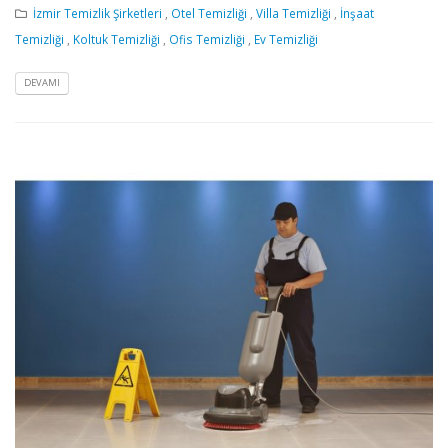
İzmir Temizlik Şirketleri
,
Otel Temizliği
,
Villa Temizliği
,
İnşaat
Temizliği
,
Koltuk Temizliği
,
Ofis Temizliği
,
Ev Temizliği
DEVAMI